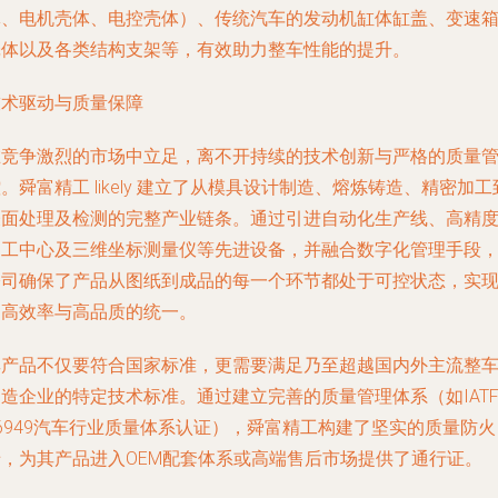
体、电机壳体、电控壳体）、传统汽车的发动机缸体缸盖、变速
壳体以及各类结构支架等，有效助力整车性能的提升。
技术驱动与质量保障
在竞争激烈的市场中立足，离不开持续的技术创新与严格的质量
。舜富精工 likely 建立了从模具设计制造、熔炼铸造、精密加工
表面处理及检测的完整产业链条。通过引进自动化生产线、高精
加工中心及三维坐标测量仪等先进设备，并融合数字化管理手段
公司确保了产品从图纸到成品的每一个环节都处于可控状态，实
了高效率与高品质的统一。
其产品不仅要符合国家标准，更需要满足乃至超越国内外主流整
造企业的特定技术标准。通过建立完善的质量管理体系（如IAT
6949汽车行业质量体系认证），舜富精工构建了坚实的质量防火
墙，为其产品进入OEM配套体系或高端售后市场提供了通行证。