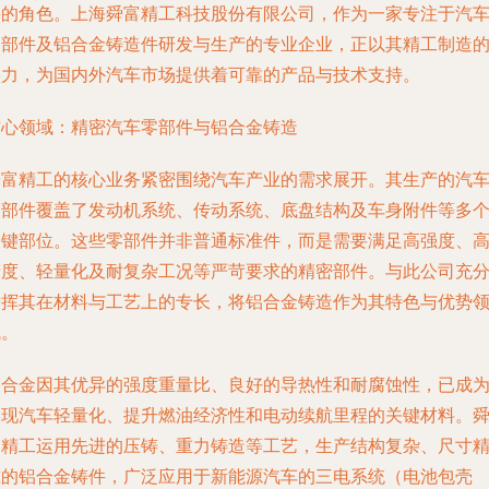
要的角色。上海舜富精工科技股份有限公司，作为一家专注于汽
零部件及铝合金铸造件研发与生产的专业企业，正以其精工制造
实力，为国内外汽车市场提供着可靠的产品与技术支持。
核心领域：精密汽车零部件与铝合金铸造
舜富精工的核心业务紧密围绕汽车产业的需求展开。其生产的汽
零部件覆盖了发动机系统、传动系统、底盘结构及车身附件等多
关键部位。这些零部件并非普通标准件，而是需要满足高强度、
精度、轻量化及耐复杂工况等严苛要求的精密部件。与此公司充
发挥其在材料与工艺上的专长，将
铝合金铸造
作为其特色与优势
域。
铝合金因其优异的强度重量比、良好的导热性和耐腐蚀性，已成
实现汽车轻量化、提升燃油经济性和电动续航里程的关键材料。
富精工运用先进的压铸、重力铸造等工艺，生产结构复杂、尺寸
准的铝合金铸件，广泛应用于新能源汽车的三电系统（电池包壳